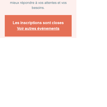
mieux répondre à vos attentes et vos
besoins.
Les inscriptions sont closes
Voir autres événements
Heure et lieu
20 janv. 2023, 09:00 – 10:30
Évry-Courcouronnes, 7 Rue Montespan,
91000 Évry-Courcouronnes, France
À propos de l'événement
Pour faire connaissance et découvrir au 
 mieux votre domaine d’activité nous vous 
convions à notre
 CaféPME91
 organisé le 
20 janvier 2023
