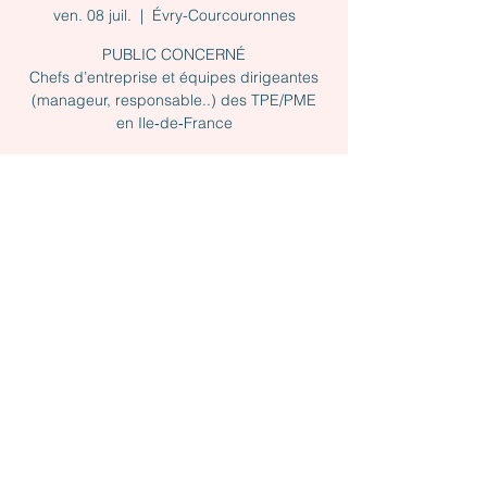
ven. 08 juil.
  |  
Évry-Courcouronnes
PUBLIC CONCERNÉ
Chefs d’entreprise et équipes dirigeantes
(manageur, responsable..) des TPE/PME
en Ile‐de‐France
Les inscriptions sont closes
Voir autres événements
Heure et lieu
08 juil. 2022, 09:00 – 17:00
Évry-Courcouronnes, 7 Rue Montespan,
91000 Évry-Courcouronnes, France
À propos de l'événement