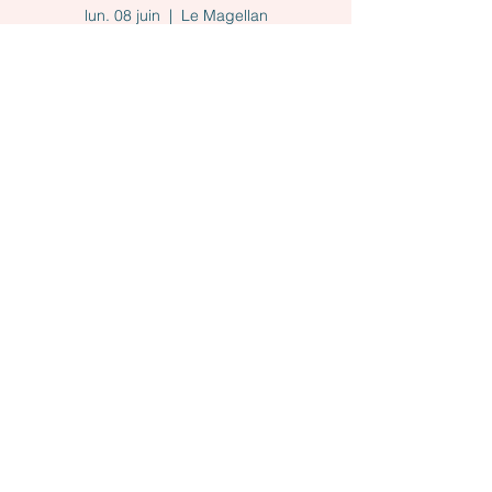
lun. 08 juin
  |  
Le Magellan
Maximum de 10 inscrits, inscription avant le
29 mai au plus tard
Les inscriptions sont closes
Voir autres événements
Heure et lieu
08 juin 2026, 09:00 – 17:00
Le Magellan, 7 Rue Montespan, 91000
Évry-Courcouronnes, France
À propos de l'événement