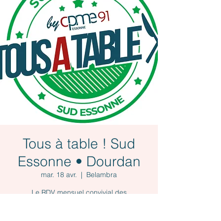
Tous à table ! Sud
Essonne • Dourdan
mar. 18 avr.
  |  
Belambra
Le RDV mensuel convivial des
entrepreneurs(es)