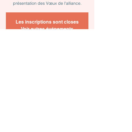
présentation des Vœux de l'alliance.
Les inscriptions sont closes
Voir autres événements
Heure et lieu
19 janv. 2023, 17:30 – 20:00
CCI Essonne, 2 Cr Mgr Roméro, 91004
Évry-Courcouronnes, France
À propos de l'événement
Didier Moinereau, président de la CPME 
Essonne, Frédéric Prost, président du 
Medef Essonne, Patrick Briallart, président 
de la CNAMS Ile-de-France et l'ensemble 
de leurs élus ont le plaisir de vous convier 